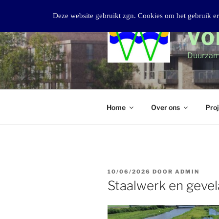
Ga
Deze website gebruikt zgn. Cookies om het gebruik er
naar
de
VO
inhoud
Duurzam
Home
Over ons
Pro
GEPLAATST
10/06/2026
DOOR
ADMIN
OP
Staalwerk en geve