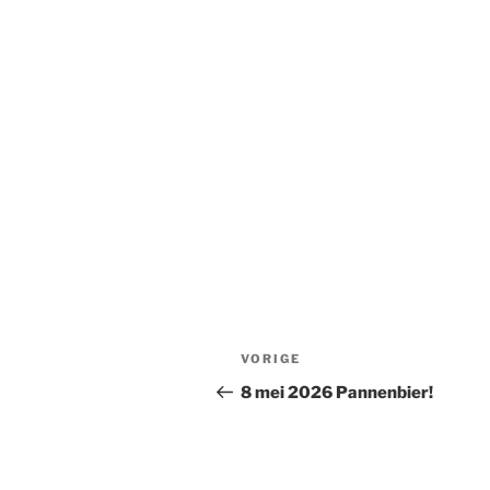
Bericht
Vorig
VORIGE
navigatie
bericht
8 mei 2026 Pannenbier!