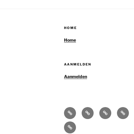
HOME
Home
AANMELDEN
Aanmelden
Home
Over
Projectkenme
Regle
ons
Login