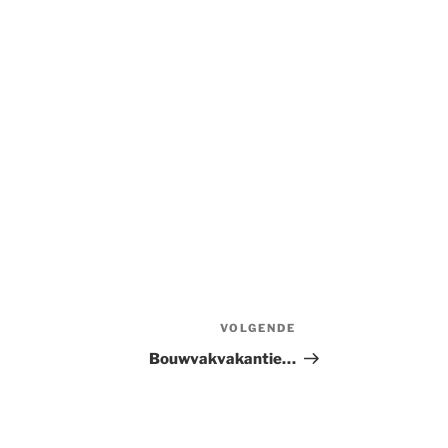
VOLGENDE
Volgend
bericht
Bouwvakvakantie…