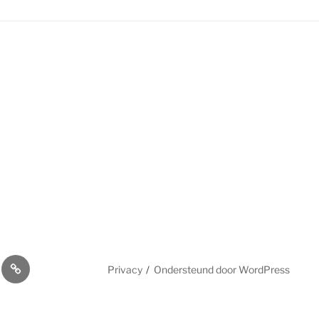
rken
menten
Aanmelden
Privacy
Ondersteund door WordPress