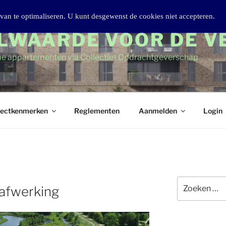
van te optimaliseren. U kunt desgewenst de cookies niet accepteren.
LWAARDE VOOR DE V
e appartementen via Collectief Opdrachtgeverschap
jectkenmerken
Reglementen
Aanmelden
Login
Zoeken
lafwerking
naar: