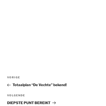
Bericht
Vorig
VORIGE
navigatie
bericht
Totaalplan “De Vechte” bekend!
Volgend
VOLGENDE
bericht
DIEPSTE PUNT BEREIKT