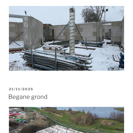
GEPLAATST
21/11/2025
OP
Begane grond