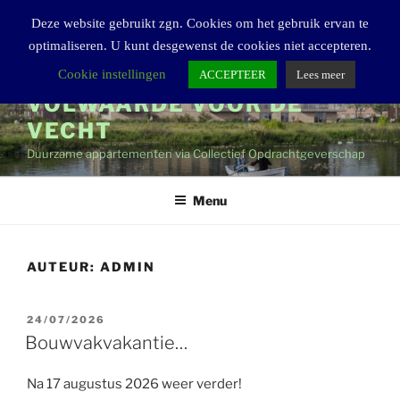
Ga
Deze website gebruikt zgn. Cookies om het gebruik ervan te
naar
optimaliseren. U kunt desgewenst de cookies niet accepteren.
de
inhoud
Cookie instellingen
ACCEPTEER
Lees meer
VOLWAARDE VOOR DE
VECHT
Duurzame appartementen via Collectief Opdrachtgeverschap
Menu
AUTEUR:
ADMIN
GEPLAATST
24/07/2026
OP
Bouwvakvakantie…
Na 17 augustus 2026 weer verder!