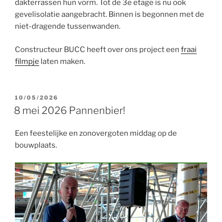
dakterrassen hun vorm. Tot de 3e etage is nu ook
gevelisolatie aangebracht. Binnen is begonnen met de
niet-dragende tussenwanden.
Constructeur BUCC heeft over ons project een
fraai
filmpje
laten maken.
GEPLAATST
10/05/2026
OP
8 mei 2026 Pannenbier!
Een feestelijke en zonovergoten middag op de
bouwplaats.