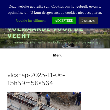
Ga
Deze website gebruikt zgn. Cookies om het gebruik ervan te
naar
optimaliseren. U kunt desgewenst de cookies niet accepteren.
de
inhoud
Cookie instellingen
ACCEPTEER
Lees meer
VOLWAARDE VOOR DE
VECHT
Duurzame appartementen via Collectief Opdrachtgeverschap
Menu
vlcsnap-2025-11-06-
15h59m56s564