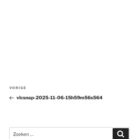
Bericht
Vorig
VORIGE
navigatie
bericht
vlcsnap-2025-11-06-15h59m56s564
Zoeken
Zoeke
naar: