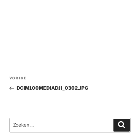
Bericht
Vorig
VORIGE
navigatie
bericht
DCIM100MEDIADJI_0302.JPG
Zoeken
Zoeke
naar: