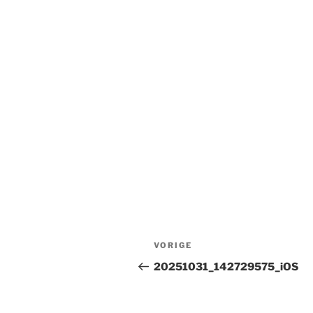
Bericht
Vorig
VORIGE
navigatie
bericht
20251031_142729575_iOS