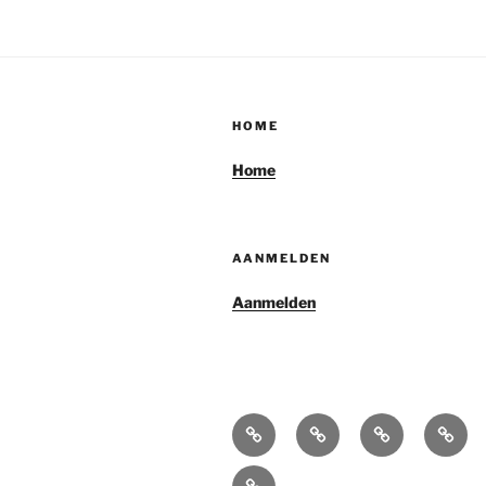
HOME
Home
AANMELDEN
Aanmelden
Home
Over
Projectkenme
Regle
ons
Login