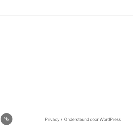
rken
menten
Aanmelden
Privacy
Ondersteund door WordPress