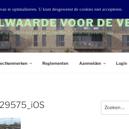
van te optimaliseren. U kunt desgewenst de cookies niet accepteren.
LWAARDE VOOR DE V
e appartementen via Collectief Opdrachtgeverschap
jectkenmerken
Reglementen
Aanmelden
Login
29575_iOS
Zoeken
naar: