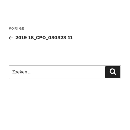
Bericht
Vorig
VORIGE
navigatie
bericht
2019-18_CPO_030323-11
Zoeken
Zoeke
naar: