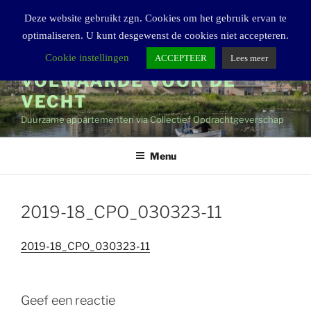
Ga
Deze website gebruikt zgn. Cookies om het gebruik ervan te
naar
optimaliseren. U kunt desgewenst de cookies niet accepteren.
de
inhoud
Cookie instellingen
ACCEPTEER
Lees meer
VOLWAARDE VOOR DE
VECHT
Duurzame appartementen via Collectief Opdrachtgeverschap
Menu
2019-18_CPO_030323-11
2019-18_CPO_030323-11
Geef een reactie