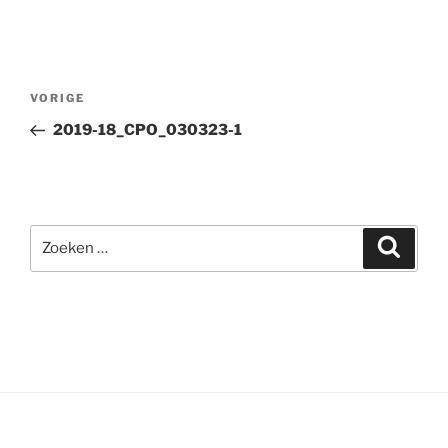
Bericht
Vorig
VORIGE
navigatie
bericht
2019-18_CPO_030323-1
Zoeken
Zoeke
naar: