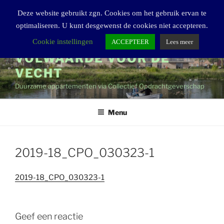
Ga
Deze website gebruikt zgn. Cookies om het gebruik ervan te
naar
optimaliseren. U kunt desgewenst de cookies niet accepteren.
de
inhoud
Cookie instellingen
ACCEPTEER
Lees meer
VOLWAARDE VOOR DE
VECHT
Duurzame appartementen via Collectief Opdrachtgeverschap
Menu
2019-18_CPO_030323-1
2019-18_CPO_030323-1
Geef een reactie