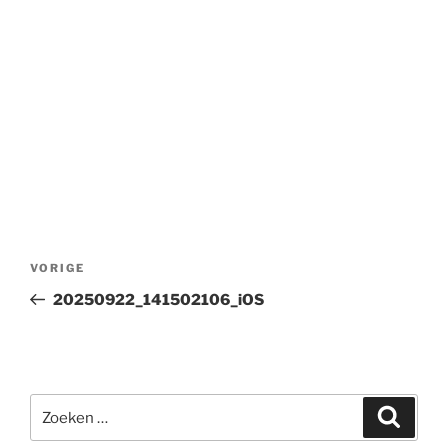
Bericht
Vorig
VORIGE
navigatie
bericht
20250922_141502106_iOS
Zoeken
Zoeke
naar: