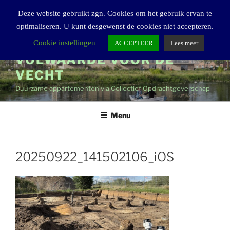
Ga
Deze website gebruikt zgn. Cookies om het gebruik ervan te
naar
optimaliseren. U kunt desgewenst de cookies niet accepteren.
de
inhoud
Cookie instellingen
ACCEPTEER
Lees meer
VOLWAARDE VOOR DE
VECHT
Duurzame appartementen via Collectief Opdrachtgeverschap
Menu
20250922_141502106_iOS